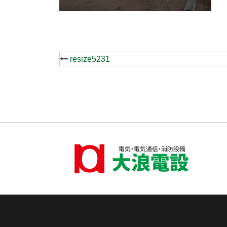
Post
resize5231
navigation