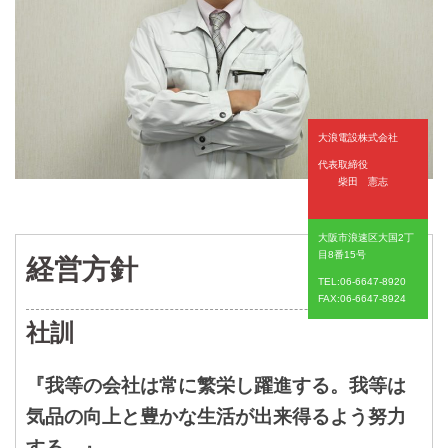
大浪電設株式会社
代表取締役
柴田 憲志
大阪市浪速区大国2丁
目8番15号
経営方針
TEL:06-6647-8920
FAX:06-6647-8924
社訓
『我等の会社は常に繁栄し躍進する。我等は
気品の向上と豊かな生活が出来得るよう努力
する。』