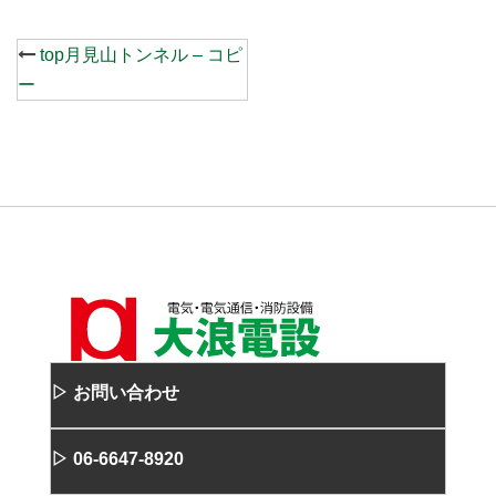
Post
top月見山トンネル – コピ
navigation
ー
▷ お問い合わせ
▷ 06-6647-8920