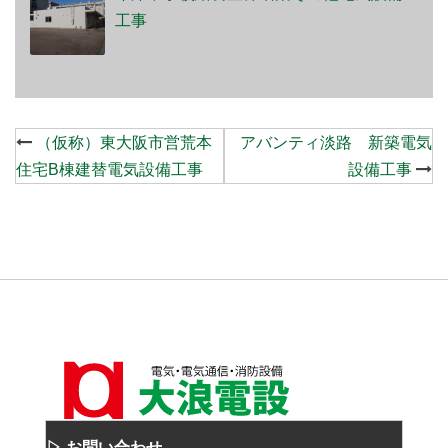
工事
Post
（仮称）東大阪市営荒本
アバンティ淡路 新築電気
navigation
住宅B棟建替電気設備工事
設備工事
▷ お問い合わせ