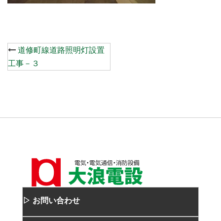
Post
道修町線道路照明灯設置
navigation
工事－３
▷ お問い合わせ