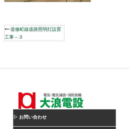
Post
道修町線道路照明灯設置
navigation
工事－３
▷ お問い合わせ