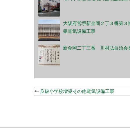
大阪府営堺新金岡２丁３番第３
築電気設備工事
新金岡二丁三番 川村弘自治
Post
瓜破小学校増築その他電気設備工事
navigation