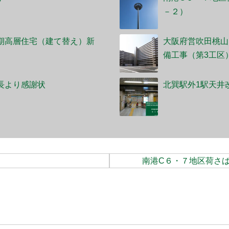
－２）
期高層住宅（建て替え）新
大阪府営吹田桃山
備工事（第3工区
会長より感謝状
北巽駅外1駅天井
南港C６・７地区荷さ