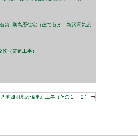
台第1期高層住宅（建て替え）新築電気設
）
改修（電気工事）
ばき地照明塔設備更新工事（その１－２）