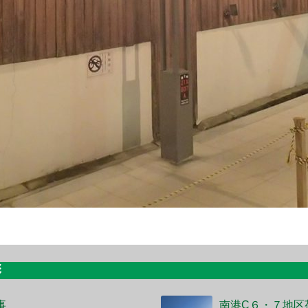
彰
事
南港C６・７地区