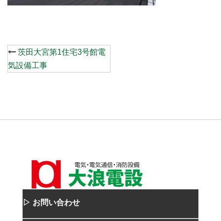
Post
茨田大宮第1住宅3号館電
navigation
気設備工事
▷ お問い合わせ