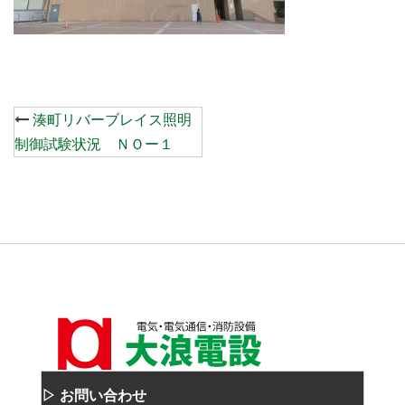
Post
湊町リバーブレイス照明
navigation
制御試験状況 ＮＯー１
▷ お問い合わせ