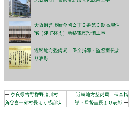
大阪府営堺新金岡２丁３番第３期高層住
宅（建て替え）新築電気設備工事
近畿地方整備局 保全指導・監督室長よ
り表彰
Post
奈良県吉野郡野迫川村
近畿地方整備局 保全指
navigation
角谷喜一郎村長より感謝状
導・監督室長より表彰