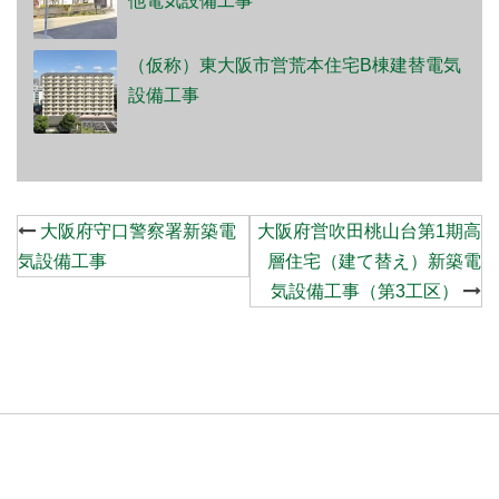
他電気設備工事
（仮称）東大阪市営荒本住宅B棟建替電気
設備工事
Post
大阪府守口警察署新築電
大阪府営吹田桃山台第1期高
navigation
気設備工事
層住宅（建て替え）新築電
気設備工事（第3工区）