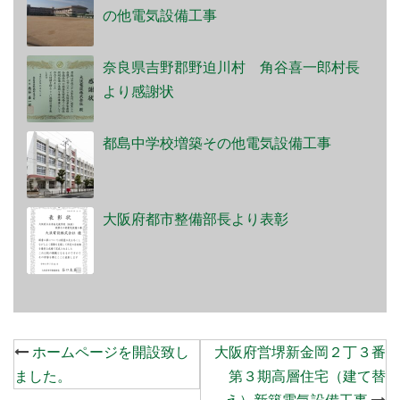
の他電気設備工事
奈良県吉野郡野迫川村 角谷喜一郎村長
より感謝状
都島中学校増築その他電気設備工事
大阪府都市整備部長より表彰
Post
ホームページを開設致し
大阪府営堺新金岡２丁３番
navigation
ました。
第３期高層住宅（建て替