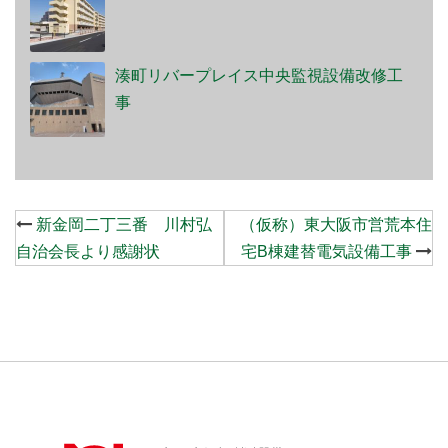
湊町リバープレイス中央監視設備改修工
事
Post
新金岡二丁三番 川村弘
（仮称）東大阪市営荒本住
navigation
自治会長より感謝状
宅B棟建替電気設備工事