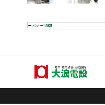
Post
バナー5689
navigation